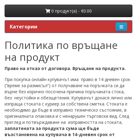
0 продукт(a) - €0.00
Категории
Политика по връщане
на продукт
Право на отказ от договора. Връщане на продукта.
При покупка онлайн купувачът има право в 14-дневен срок
(“време за размисъл”) от получаване на поръчката си да
върне без изрично посочена причина поръчаната стока,
без неустойки и обезщетения. Купувачът донася лично или
изпраща стоката с куриер за собствена сметка. Стоката е
необходимо да бъде в изправно техническо състояние, в
оригиналната опаковка и с ненарушен търговски вид. След
преглед и потвърждаване на изправността на стоката,
заплатената за продукта сума ще бъде
възстановена на купувача в 14-дневен срок от