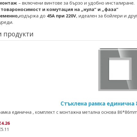
монтаж
– включени винтове за бързо и удобно инсталиране.
 товароносимос
т и комутация на „нула“ и „фаза“
еменно,
издържа до
45A при 220V
, идеален за бойлери и дру
уреди.
и продукти
Стъклена рамка единична
рамка единична , комплект с монтажна метална основа 86*86mm
€4.26
5.11