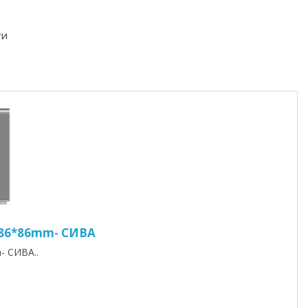
ги
 86*86mm- СИВА
- СИВА..