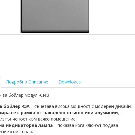
Подробно Описание
Downloads
ч за бойлер модул -СИВ
а бойлер 45А
– съчетава висока мощност с модерен дизайн.
ира се с рамка
от закалено стъкло
или алуминии,
–
изтънченост към всяко помещение.
на индикаторна лампа
– показва кога ключът под
ава
ние към товара.