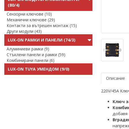
(80/4)
Сензорни ключове (10)
Механични ключове (29)
Контакти за вътрешен монтаж (15)
Други модули (43)
LUX-ON РАМКИ И ПАНЕЛИ (74/3)
Алуминиеви рамки (9)
Стъклени панели и рамки (59)
Комбинирани панели (6)
LUX-ON TUYA УМЕНДОМ (9/0)
Описание
220V/45A Клю
К
люч з
Комбин
добавя 
Вграде
напреже