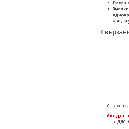
Лесен 
Висока
едновр
мощни 
Свързан
Стъклена 
без ДДС: 
с ДДС: €