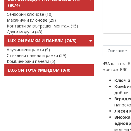
(80/4)
Сензорни ключове (10)
Механични ключове (29)
Контакти за вътрешен монтаж (15)
Други модули (43)
LUX-ON РАМКИ И ПАНЕЛИ (74/3)
Алуминиеви рамки (9)
Описание
Стъклени панели и рамки (59)
Комбинирани панели (6)
45А ключ за 
монтаж-БЯЛ
LUX-ON TUYA УМЕНДОМ (9/0)
К
люч з
Комбин
добавя 
Вграде
напреже
Лесен 
Висока
едновр
мощни 