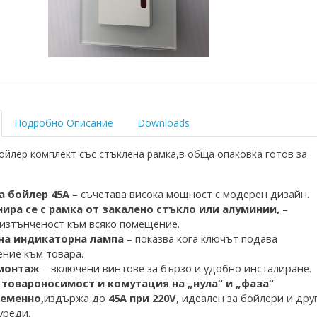
Подробно Описание
Downloads
бойлер комплект със стъклена рамка,в обща опаковка готов за
а бойлер 45А
– съчетава висока мощност с модерен дизайн.
ира се с рамка
от закалено стъкло
или алуминии,
–
изтънченост към всяко помещение.
на индикаторна лампа
– показва кога ключът под
ава
ние към товара.
монтаж
– включени винтове за бързо и удобно инсталиране.
 товароносимос
т и комутация на „нула“ и „фаза“
еменно,
издържа до
45A при 220V
, идеален за бойлери и дру
уреди.