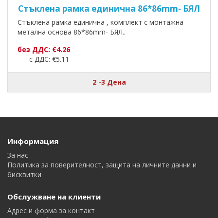
Стъклена рамка единична 86*86mm- БЯЛ
Стъклена рамка единична , комплект с монтажна
метална основа 86*86mm- БЯЛ..
без ДДС: €4.26
с ДДС: €5.11
2 -3 Дена
Информация
За нас
Политика за поверителност, защита на личните данни и
бисквитки
Обслужване на клиенти
Адрес и форма за контакт