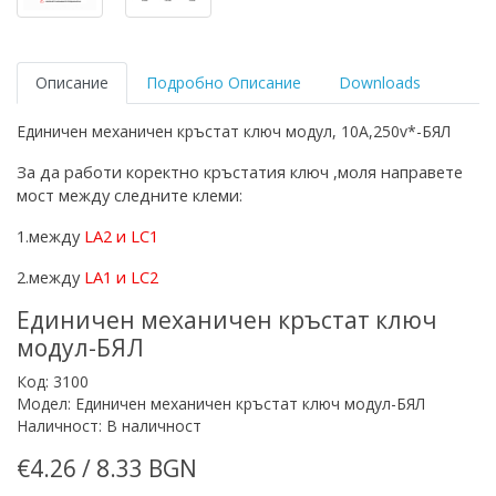
Описание
Подробно Описание
Downloads
Единичен механичен кръстат ключ модул, 10A,250v*-БЯЛ
За да работи коректно кръстатия ключ ,моля направете
мост между следните клеми:
1.между
LA2
и
LC1
2.между
LA
1 и
LC
2
Единичен механичен кръстат ключ
модул-БЯЛ
Код: 3100
Модел: Единичен механичен кръстат ключ модул-БЯЛ
Наличност: В наличност
€4.26 / 8.33 BGN