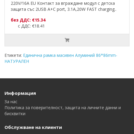
220V/16A EU Контакт за вграждане модул с детска
защита със 2USB A+C port, 3.1A,20W FAST charging..
без ДДС: €15.34
с ДДС: €18.41
Етикети:
Единична рамка масивен Алуминий 86*86mm-
НАТУРАЛЕН
Информация
За нас
Политика за поверителност, защита на личните данни и
бисквитки
Обслужване на клиенти