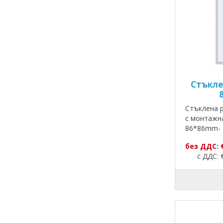
Стъкле
Стъклена р
с монтажн
86*86mm- 
без ДДС: 
с ДДС: €