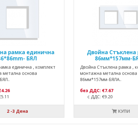
на рамка единична
Двойна Стъклена
86*86mm- БЯЛ
86мм*157мм-Б
амка единична , комплект
Двойна Стъклена рамка , к
а метална основа
монтажна метална основа
БЯЛ..
86мм*157мм-БЯЛА..
€4.26
без ДДС: €7.67
5.11
с ДДС: €9.20
2 -3 Дена
КУПИ