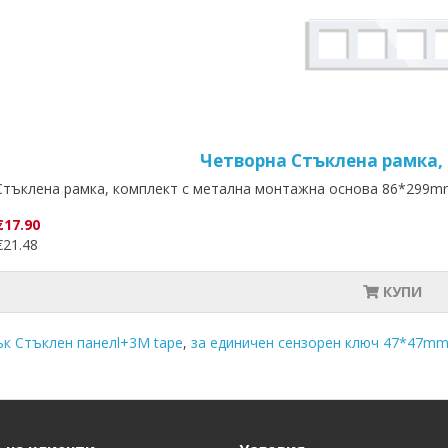
Четворна Стъклена рамка,
Стъклена рамка, комплект с метална монтажна основа 86*299mm
€17.90
21.48
КУПИ
к Стъклен панелl+3M tape
,
за единичен сензорен ключ 47*47mm