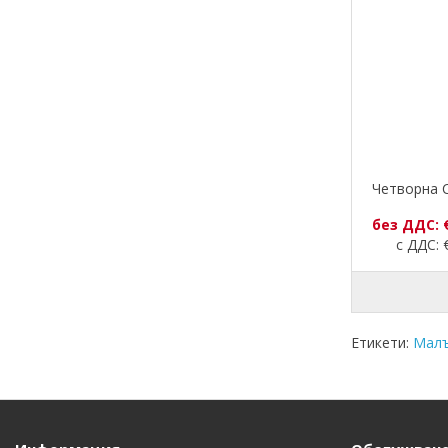
Четворна 
без ДДС: 
с ДДС: €
Етикети:
Малъ