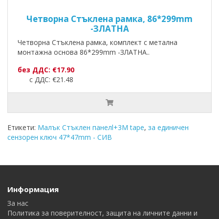
Четворна Стъклена рамка, 86*299mm
-ЗЛАТНА
Четворна Стъклена рамка, комплект с метална
монтажна основа 86*299mm -ЗЛАТНА..
без ДДС: €17.90
с ДДС: €21.48
Етикети:
Малък Стъклен панелl+3M tape
,
за единичен
сензорен ключ 47*47mm - СИВ
Информация
За нас
Политика за поверителност, защита на личните данни и