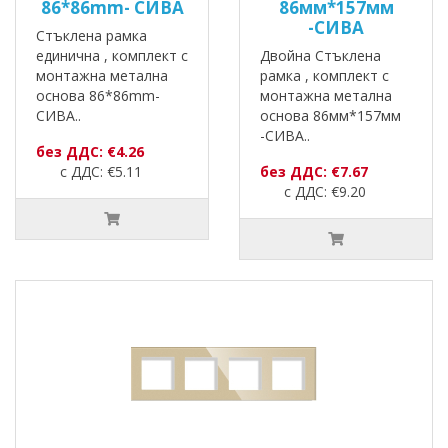
86*86mm- СИВА
86мм*157мм
-СИВА
Стъклена рамка
единична , комплект с
Двойна Стъклена
монтажна метална
рамка , комплект с
основа 86*86mm-
монтажна метална
СИВА..
основа 86мм*157мм
-СИВА..
без ДДС: €4.26
с ДДС: €5.11
без ДДС: €7.67
с ДДС: €9.20