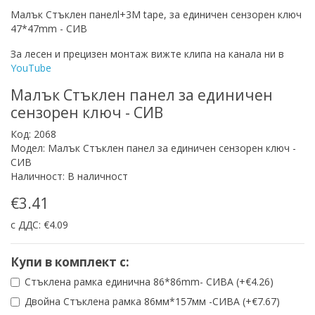
Малък Стъклен панелl+3M tape, за единичен сензорен ключ
47*47mm - СИВ
За лесен и прецизен монтаж вижте клипа на канала ни в
YouTube
Малък Стъклен панел за единичен
сензорен ключ - СИВ
Код: 2068
Модел: Малък Стъклен панел за единичен сензорен ключ -
СИВ
Наличност: В наличност
€3.41
с ДДС: €4.09
Купи в комплект с:
Стъклена рамка единична 86*86mm- СИВА (+€4.26)
Двойна Стъклена рамка 86мм*157мм -СИВА (+€7.67)