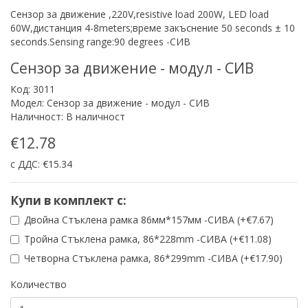
Сензор за движение ,220V,resistive load 200W, LED load
60W,дистанция 4-8meters;време закъснение 50 seconds ± 10
seconds.Sensing range:90 degrees -СИВ
Сензор за движение - модул - СИВ
Код: 3011
Модел: Сензор за движение - модул - СИВ
Наличност: В наличност
€12.78
с ДДС: €15.34
Купи в комплект с:
Двойна Стъклена рамка 86мм*157мм -СИВА (+€7.67)
Тройна Стъклена рамка, 86*228mm -СИВА (+€11.08)
Четворна Стъклена рамка, 86*299mm -СИВА (+€17.90)
Количество