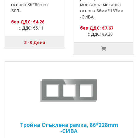
основа 86*86mm-
монтажна метална
БЯЛ..
основа 86мм*157мм
-СИВА..
без ДДС: €4.26
с ДДС: €5.11
без ДДС: €7.67
с ДДС: €9.20
2 -3 Дена
Тройна Стъклена рамка, 86*228mm
-СИВА