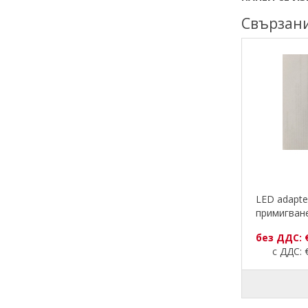
Свързан
LED adapte
примигване
без ДДС: 
с ДДС: €