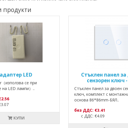
и продукти
адаптер LED
Стъклен панел за
сензорен ключ 
r（използва се при
 на LED лампи）..
Стъклен панел за двоен се
ключ, комплект с монтажн
€2.56
основа 86*86mm-БЯЛ..
3.07
без ДДС: €3.41
с ДДС: €4.09
КУПИ