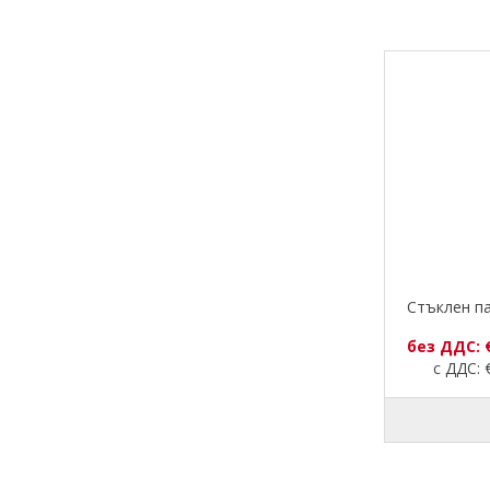
Стъклен п
без ДДС: 
с ДДС: €