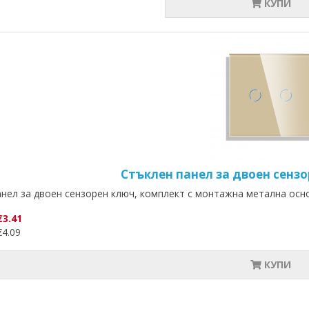
КУПИ
Стъклен панел за двоен сенз
анел за двоен сензорен ключ, комплект с монтажна метална ос
€3.41
4.09
КУПИ