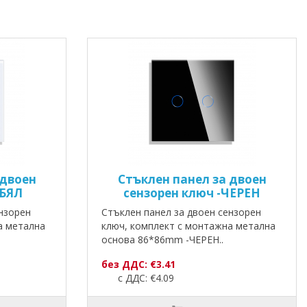
 двоен
Стъклен панел за двоен
-БЯЛ
сензорен ключ -ЧЕРЕН
нзорен
Стъклен панел за двоен сензорен
а метална
ключ, комплект с монтажна метална
основа 86*86mm -ЧЕРЕН..
без ДДС: €3.41
с ДДС: €4.09