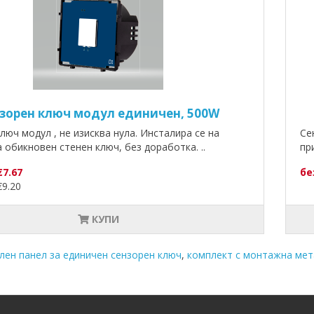
зорен ключ модул единичен, 500W
люч модул , не изисква нула. Инсталира се на
Се
 обикновен стенен ключ, без доработка. ..
пр
€7.67
бе
9.20
с 
КУПИ
лен панел за единичен сензорен ключ
,
комплект с монтажна ме