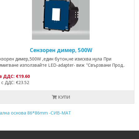
Сензорен димер, 500W
нзорен димер,500W ,един бутон,не изисква нула При
имигване използвайте LED-adapter- виж "Свързвани Прод..
з ДДС: €19.60
ДДС: €23.52
КУПИ
тална основа 86*86mm -СИВ-МАТ