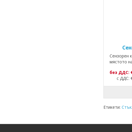
Сен
Сензорен к
мястото на
без ДДС: 
с ДДС: €
Етикети:
Стък