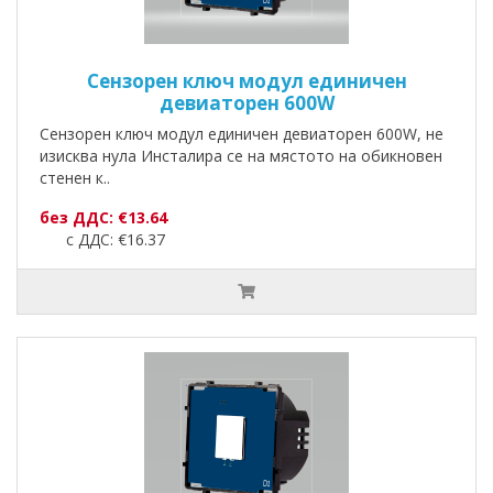
Сензорен ключ модул единичен
девиаторен 600W
Сензорен ключ модул единичен девиаторен 600W, не
изисква нула Инсталира се на мястото на обикновен
стенен к..
без ДДС: €13.64
с ДДС: €16.37