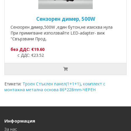
Сензорен димер, 500W
Сензорен димер,500W ,един бутон,не изисква нула
При примигване използвайте LED-adapter- виж
"Свързвани Прод..
без ДДС: €19.60
с ДДС: €23.52
Етикети:
Троен Стъклен панел(1+1+1)
,
комплект с
монтажна метална основа 86*228mm-ЧЕРЕН
Информация
За нас