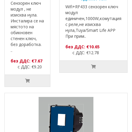
Сензорен ключ
Wifi+RF433 сензорен ключ
модул , не
модул
изисква нула.
единичен,1000W,комутация
Инсталира се на
с реле,не изисква
мястото на
нула,Tuya/Smart Life APP
обикновен
При прим..
стенен ключ,
без доработка.
без ДДС: €10.65
..
с ДДС: €12.78
без ДДС: €7.67
с ДДС: €9.20