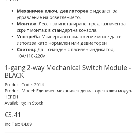
Механичен ключ
,
девиаторен
е идеален за
управление на осветлението
.
Монтаж
: Лесен за инсталиране, предназначен за
скрит монтаж
в стандартна конзола
.
Употреба
:
Универсано приложение
може да се
използва като нормален или девиаторен.
Светещ
: Да – снабден с
пасивен
индикатор,
10A/110-220V
1-gang 2-way Mechanical Switch Module -
BLACK
Product Code: 2014
Product Model: Единичен механичен девиаторен ключ модул-
ЧЕРЕН
Availability: In Stock
€3.41
Inc Tax: €4.09