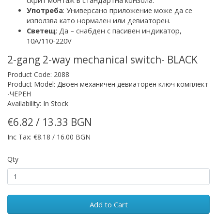
скрит монтаж
в стандартна конзола
.
Употреба
:
Универсано приложение
може да се
използва като нормален или девиаторен.
Светещ
: Да – снабден с
пасивен
индикатор,
10A/110-220V
2-gang 2-way mechanical switch- BLACK
Product Code: 2088
Product Model: Двоен механичен девиаторен ключ комплект
-ЧЕРЕН
Availability: In Stock
€6.82 / 13.33 BGN
Inc Tax: €8.18 / 16.00 BGN
Qty
Add to Cart