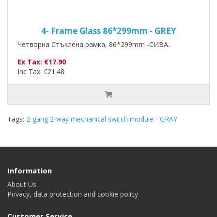
4- Frame Glass 86*299mm - GREY
Четворна Стъклена рамка, 86*299mm -СИВА..
Ex Tax: €17.90
Inc Tax: €21.48
Tags:
2-gang 2-way mechanical switch module - GRAY
Information
About Us
Privacy, data protection and cookie policy
Customer Service