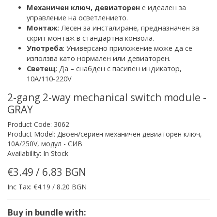
Механичен ключ
,
девиаторен
е идеален за
управление на осветлението
.
Монтаж
: Лесен за инсталиране, предназначен за
скрит монтаж
в стандартна конзола
.
Употреба
:
Универсано приложение
може да се
използва като нормален или девиаторен.
Светещ
: Да – снабден с
пасивен
индикатор,
10A/110-220V
2-gang 2-way mechanical switch module -
GRAY
Product Code: 3062
Product Model: Двоен/сериен механичен девиаторен ключ,
10A/250V, модул - СИВ
Availability: In Stock
€3.49 / 6.83 BGN
Inc Tax: €4.19 / 8.20 BGN
Buy in bundle with: