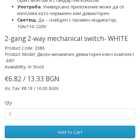
скрит монтаж
в стандартна конзола
.
Употреба
:
Универсано приложение
може да се
използва като нормален или девиаторен.
Светещ
: Да – снабден с
пасивен
индикатор,
10A/110-220V
2-gang 2-way mechanical switch- WHITE
Product Code: 2086
Product Model: Двоен механичен девиаторен ключ комплект
-БЯЛ
Availability: In Stock
€6.82 / 13.33 BGN
Inc Tax: €8.18 / 16.00 BGN
Qty
Add to Cart