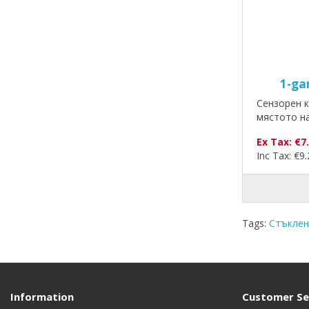
1-ga
Сензорен к
мястото на
Ex Tax: €7
Inc Tax: €9
Tags:
Стъклен
Information
Customer Se