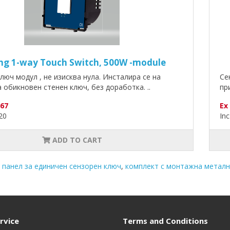
ng 1-way Touch Switch, 500W -module
люч модул , не изисква нула. Инсталира се на
Се
 обикновен стенен ключ, без доработка. ..
пр
.67
Ex
.20
Inc
ADD TO CART
 панел за единичен сензорен ключ
,
комплект с монтажна метал
rvice
Terms and Conditions