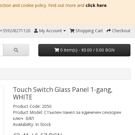
ection and cookie policy. Find out more and
click here
.
 +3592/8271120
My Account
Shopping Cart
Checkout
0 item(s) - €0.00 / 0.00 BGN
Touch Switch Glass Panel 1-gang,
WHITE
Product Code: 2050
Product Model: Стъклен панел за единичен сензорен
ключ -БЯЛ
Availability: In Stock