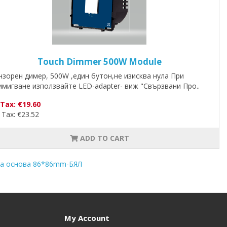
Touch Dimmer 500W Module
нзорен димер, 500W ,един бутон,не изисква нула При
имигване използвайте LED-adapter- виж "Свързвани Про..
 Tax: €19.60
 Tax: €23.52
ADD TO CART
на основа 86*86mm-БЯЛ
My Account