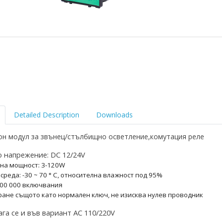
Detailed Description
Downloads
он модул за звънец/стълбищно осветление,комутация реле
 напрежение: DC 12/24V
на мощност:
3-120
W
среда: -30 ~ 70 ° C, относителна влажност под 95%
100 000 включвания
ране същото като нормален ключ, не изисква нулев проводник
га се и във вариант AC 110/220V